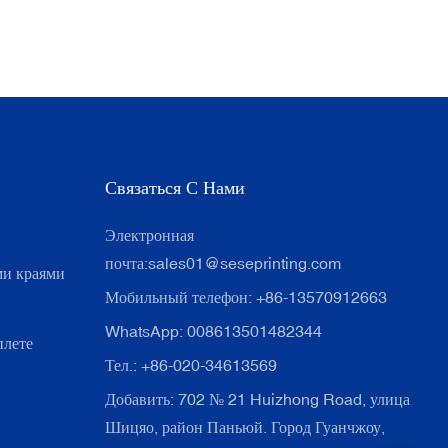
Связаться С Нами
Электронная
почта:
sales01@seseprinting.com
ми краями
Мобильный телефон: +86-13570912663
WhatsApp: 008613501482344
плете
Тел.: +86-020-34613569
Добавить: 702 № 21 Huizhong Road, улица
Шицяо, район Паньюй. Город Гуанчжоу,