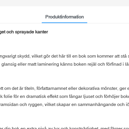
Produktinformation
get och sprayade kanter
varigt skydd, vilket gör det här till en bok som kommer att stå
glansig eller matt laminering känns boken rejäl och förfinad i l
tt om det är titeln, författarnamnet eller dekorativa mönster, ge
isk folie för en dramatisk effekt som fångar ljuset och förhöjer bok
 framsidan och ryggen, vilket skapar en sammanhängande och i
 din bok en extra nivå av lyx och konstnärlighet, med färger som