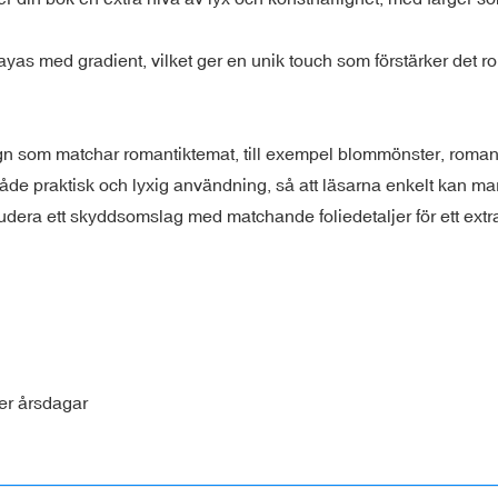
as med gradient, vilket ger en unik touch som förstärker det r
n som matchar romantiktemat, till exempel blommönster, romantis
de praktisk och lyxig användning, så att läsarna enkelt kan mar
era ett skyddsomslag med matchande foliedetaljer för ett extra l
ler årsdagar