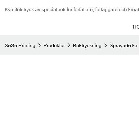
Kvalitetstryck av specialbok för författare, förläggare och krea
H
SeSe Printing
Produkter
Boktryckning
Sprayade kan