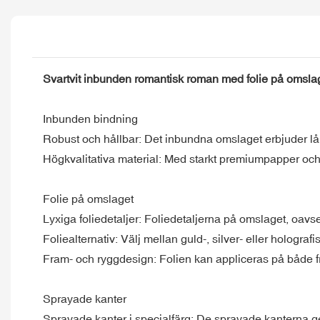
Svartvit inbunden romantisk roman med folie på omsla
Inbunden bindning
Robust och hållbar: Det inbundna omslaget erbjuder lång
Högkvalitativa material: Med starkt premiumpapper och 
Folie på omslaget
Lyxiga foliedetaljer: Foliedetaljerna på omslaget, oavse
Foliealternativ: Välj mellan guld-, silver- eller holograf
Fram- och ryggdesign: Folien kan appliceras på både
Sprayade kanter
Sprayade kanter i specialfärg: De sprayade kanterna ger