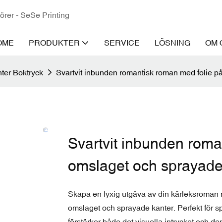
törer - SeSe Printing
OME
PRODUKTER
SERVICE
LÖSNING
OM 
ter Boktryck
Svartvit inbunden romantisk roman med folie p
Svartvit inbunden roma
omslaget och sprayade
Skapa en lyxig utgåva av din kärleksroman m
omslaget och sprayade kanter. Perfekt för s
förstärker både det visuella intrycket och de