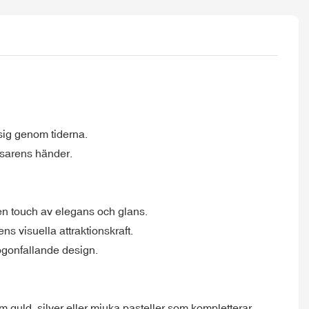
 sig genom tiderna.
äsarens händer.
r en touch av elegans och glans.
ens visuella attraktionskraft.
ögonfallande design.
 guld, silver eller mjuka pasteller som kompletterar