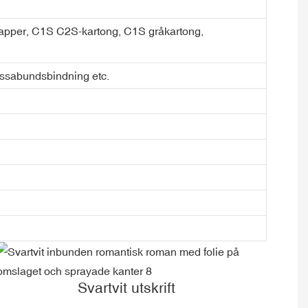
ialpapper, C1S C2S-kartong, C1S gråkartong,
assabundsbindning etc.
Svartvit utskrift