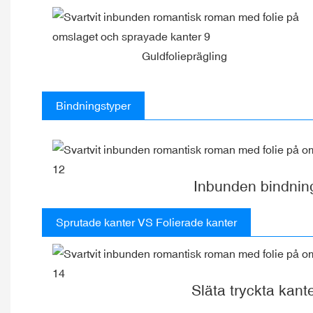
Guldfolieprägling
Bindningstyper
Inbunden bindnin
Sprutade kanter VS Folierade kanter
Släta tryckta kant