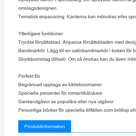
omslagsdesignen.
Tematisk anpassning: Kanterna kan mönstras eller spray
Ytterligare funktioner
Tryckta försättsblad: Anpassa försättsbladen med desig
Bandmarkör: Lägg till en satinbandmarkör i boken för bå
Skyddsomslag (tillval): Om så önskas kan du även inklud
Perfekt för
Begränsad upplaga av kärleksromaner
Speciella presenter för romantikälskare
Samlarutgåvor av populära eller nya utgåvor
Personliga böcker för speciella tillfällen som bröllop el
Produktinformation