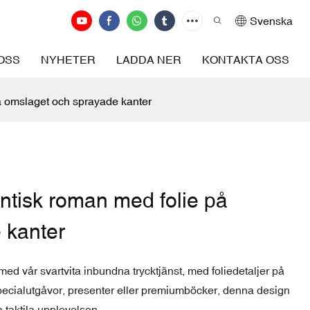
Svenska
OSS
NYHETER
LADDA NER
KONTAKTA OSS
å omslaget och sprayade kanter
ntisk roman med folie på
 kanter
ed vår svartvita inbundna trycktjänst, med foliedetaljer på
pecialutgåvor, presenter eller premiumböcker, denna design
n taktila upplevelsen.