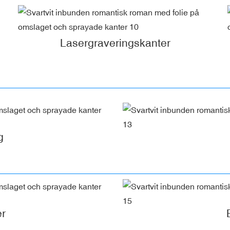
Lasergraveringskanter
g
er