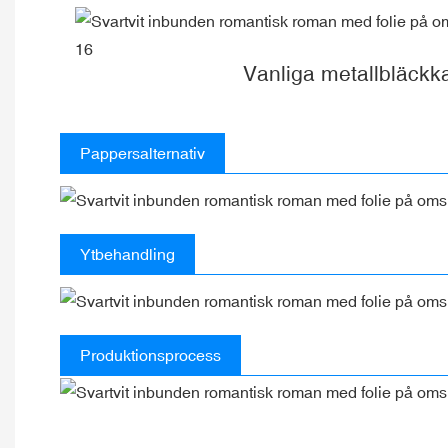
Vanliga metallbläckk
Pappersalternativ
Ytbehandling
Produktionsprocess