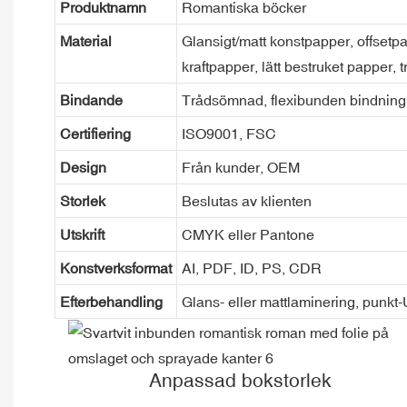
Produktnamn
Romantiska böcker
Material
Glansigt/matt konstpapper, offsetpa
kraftpapper, lätt bestruket papper, t
Bindande
Trådsömnad, flexibunden bindning,
Certifiering
ISO9001, FSC
Design
Från kunder, OEM
Storlek
Beslutas av klienten
Utskrift
CMYK eller Pantone
Konstverksformat
AI, PDF, ID, PS, CDR
Efterbehandling
Glans- eller mattlaminering, punkt
Anpassad bokstorlek