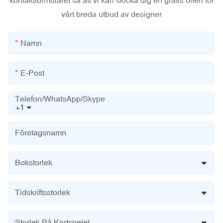
kontaktformuläret så att vi kan skicka dig en gratis offert för
vårt breda utbud av designer
Namn
E-Post
Telefon/WhatsApp/Skype
+1
Företagsnamn
Bokstorlek
Tidskriftsstorlek
Storlek På Kortspelet