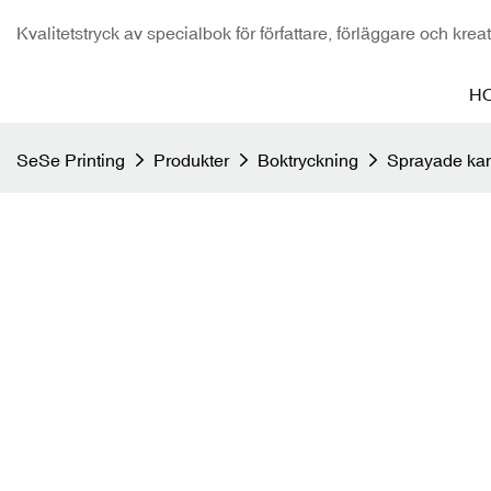
Kvalitetstryck av specialbok för författare, förläggare och krea
H
SeSe Printing
Produkter
Boktryckning
Sprayade kan