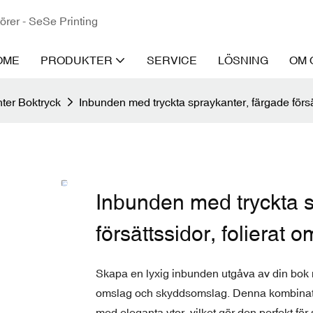
törer - SeSe Printing
OME
PRODUKTER
SERVICE
LÖSNING
OM 
ter Boktryck
Inbunden med tryckta spraykanter, färgade förs
Inbunden med tryckta s
försättssidor, folierat
Skapa en lyxig inbunden utgåva av din bok me
omslag och skyddsomslag. Denna kombination
med eleganta ytor, vilket gör den perfekt för