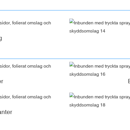
g
er
anter