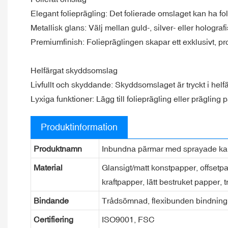
Elegant folieprägling: Det folierade omslaget kan ha fol
Metallisk glans: Välj mellan guld-, silver- eller holograf
Premiumfinish: Foliepräglingen skapar ett exklusivt, pro
Helfärgat skyddsomslag
Livfullt och skyddande: Skyddsomslaget är tryckt i helfä
Lyxiga funktioner: Lägg till folieprägling eller prägling
Produktinformation
Produktnamn
Inbundna pärmar med sprayade ka
Material
Glansigt/matt konstpapper, offsetpa
kraftpapper, lätt bestruket papper, t
Bindande
Trådsömnad, flexibunden bindning,
Certifiering
ISO9001, FSC