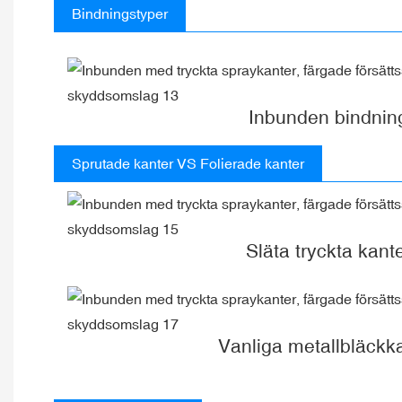
Bindningstyper
Inbunden bindnin
Sprutade kanter VS Folierade kanter
Släta tryckta kant
Vanliga metallbläckk