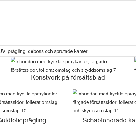
-UV, prägling, deboss och sprutade kanter
Konstverk på försättsblad
uldfolieprägling
Schablonerade ka