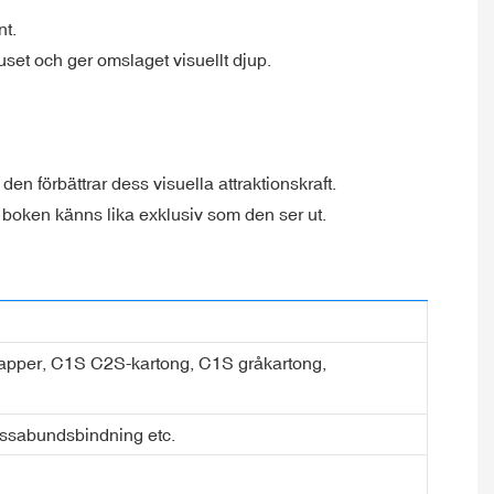
nt.
juset och ger omslaget visuellt djup.
en förbättrar dess visuella attraktionskraft.
att boken känns lika exklusiv som den ser ut.
ialpapper, C1S C2S-kartong, C1S gråkartong,
assabundsbindning etc.