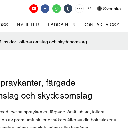
Svenska
OSS
NYHETER
LADDA NER
KONTAKTA OSS
ättssidor, folierat omslag och skyddsomslag
praykanter, färgade
 omslag och skyddsomslag
d tryckta spraykanter, färgade försättsblad, folierat
 av premiumfunktioner säkerställer att din bok sticker ut
 samlarutgåvor, specialutgåvor eller lyxgåvor.