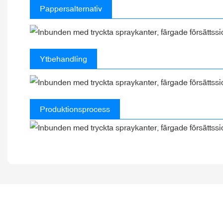
Pappersalternativ
Ytbehandling
Produktionsprocess