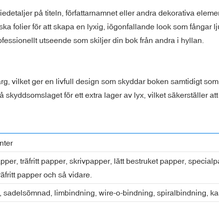
iedetaljer på titeln, författarnamnet eller andra dekorativa eleme
iska folier för att skapa en lyxig, iögonfallande look som fångar l
fessionellt utseende som skiljer din bok från andra i hyllan.
rg, vilket ger en livfull design som skyddar boken samtidigt som d
 på skyddsomslaget för ett extra lager av lyx, vilket säkerställer 
nter
pper, träfritt papper, skrivpapper, lätt bestruket papper, spec
räfritt papper och så vidare.
 sadelsömnad, limbindning, wire-o-bindning, spiralbindning, k