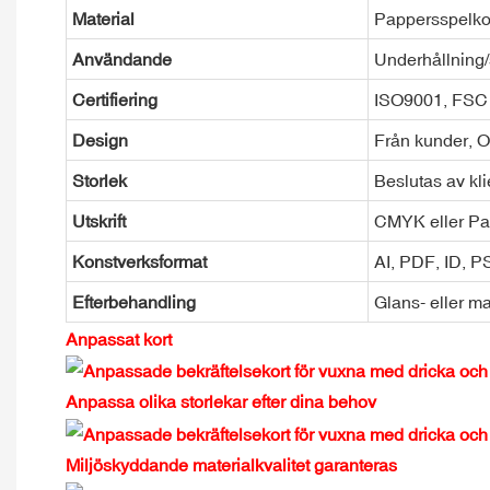
Material
Pappersspelko
Användande
Underhållning
Certifiering
ISO9001, FSC
Design
Från kunder, 
Storlek
Beslutas av kl
Utskrift
CMYK eller Pa
Konstverksformat
AI, PDF, ID, 
Efterbehandling
Glans- eller m
Anpassat kort
Anpassa olika storlekar efter dina behov
Miljöskyddande materialkvalitet garanteras