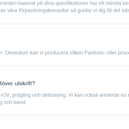
unden baserat på dina specifikationer har ett minsta bes
v våra förpackningskonsulter så guidar vi dig till det bäs
ver. Dessutom kan vi producera vilken Pantone- eller proc
över utskrift?
pot-UV, prägling och debossing. Vi kan också använda en m
ag och band.