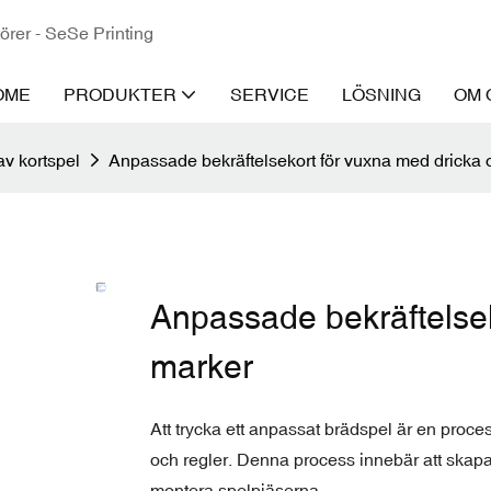
törer - SeSe Printing
OME
PRODUKTER
SERVICE
LÖSNING
OM 
 av kortspel
Anpassade bekräftelsekort för vuxna med dricka 
Anpassade bekräftelsek
marker
Att trycka ett anpassat brädspel är en proc
och regler. Denna process innebär att ska
montera spelpjäserna.