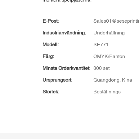
E-Post:
Sales01@seseprinti
Industrianvändning:
Underhållning
Modell:
SE771
Färg:
CMYK/Panton
Minsta Orderkvantitet:
300 set
Ursprungsort:
Guangdong, Kina
Storlek:
Beställnings