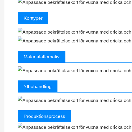
Korttyper
Materialalternativ
Ytbehandling
Produktionsprocess