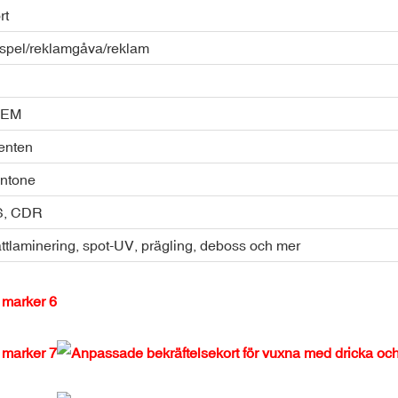
rt
/spel/reklamgåva/reklam
OEM
ienten
ntone
PS, CDR
attlaminering, spot-UV, prägling, deboss och mer