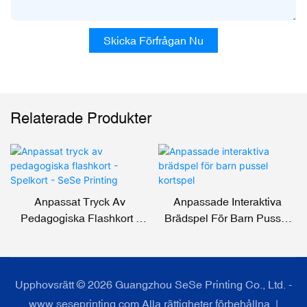
Skicka Förfrågan Nu
Relaterade Produkter
Anpassat Tryck Av
Anpassade Interaktiva
Pedagogiska Flashkort -
Brädspel För Barn Pussel
Spelkort - SeSe Printing
Kortspel
Upphovsrätt © 2026 Guangzhou SeSe Printing Co., Ltd. -
www.seseprinting.com Alla rättigheter förbehållna. |