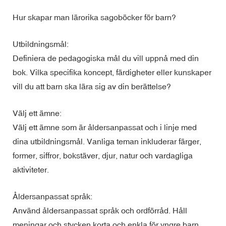
Hur skapar man lärorika sagoböcker för barn?
Utbildningsmål:
Definiera de pedagogiska mål du vill uppnå med din
bok. Vilka specifika koncept, färdigheter eller kunskaper
vill du att barn ska lära sig av din berättelse?
Välj ett ämne:
Välj ett ämne som är åldersanpassat och i linje med
dina utbildningsmål. Vanliga teman inkluderar färger,
former, siffror, bokstäver, djur, natur och vardagliga
aktiviteter.
Åldersanpassat språk:
Använd åldersanpassat språk och ordförråd. Håll
meningar och stycken korta och enkla för yngre barn