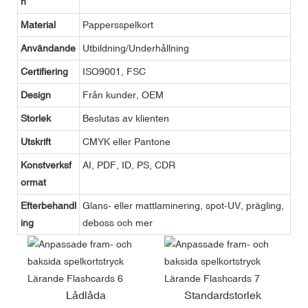
n
Material
Pappersspelkort
Användande
Utbildning/Underhållning
Certifiering
ISO9001, FSC
Design
Från kunder, OEM
Storlek
Beslutas av klienten
Utskrift
CMYK eller Pantone
Konstverksf
AI, PDF, ID, PS, CDR
ormat
Efterbehandl
Glans- eller mattlaminering, spot-UV, prägling,
ing
deboss och mer
Lådlåda
Standardstorlek