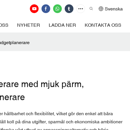
Svenska
OSS
NYHETER
LADDA NER
KONTAKTA OSS
udgetplanerare
erare med mjuk pärm,
anerare
ållbarhet och flexibilitet, vilket gör den enkel att bära
ll koll på dina utgifter, sparmål och ekonomiska ambitioner
tforska vårt utbud av anpassningsalternativ och börja