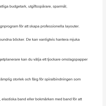
atliga budgetark, utgiftsspårare, sparmål,
ignprogram för att skapa professionella layouter.
ralbundna böcker. De kan vanligtvis hantera mjuka
getplanerare kan du välja ett tjockare omslagspapper
j lämplig storlek och färg för spiralbindningen som
per, elastiska band eller bokmärken med band för att