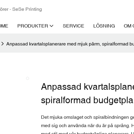
törer - SeSe Printing
OME
PRODUKTER
SERVICE
LÖSNING
OM 
Anpassad kvartalsplanerare med mjuk pärm, spiralformad b
Anpassad kvartalsplan
spiralformad budgetpl
Det mjuka omslaget och spiralbindningen ger h
med sig och använda när du är på språng. Hå
med stil med vår budgetvänliga planerare. U