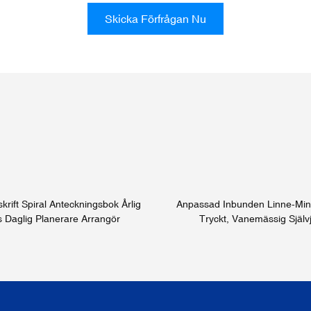
Skicka Förfrågan Nu
rift Spiral Anteckningsbok Årlig
Anpassad Inbunden Linne-Mind
 Daglig Planerare Arrangör
Tryckt, Vanemässig Själv