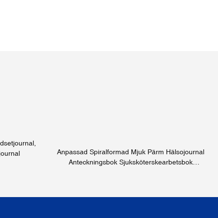
setjournal,
Anpassad Spiralformad Mjuk Pärm Hälsojournal
journal
Anteckningsbok Sjuksköterskearbetsbok
Planerare Utskrift Egenvårdsplanerare