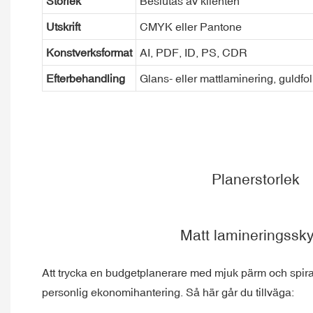
Storlek
Beslutas av klienten
Utskrift
CMYK eller Pantone
Konstverksformat
AI, PDF, ID, PS, CDR
Efterbehandling
Glans- eller mattlaminering, guldfo
Planerstorlek
Matt lamineringssk
Att trycka en budgetplanerare med mjuk pärm och spiralb
personlig ekonomihantering. Så här går du tillväga: