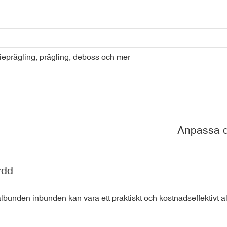
lieprägling, prägling, deboss och mer
Anpassa d
ydd
unden inbunden kan vara ett praktiskt och kostnadseffektivt alte