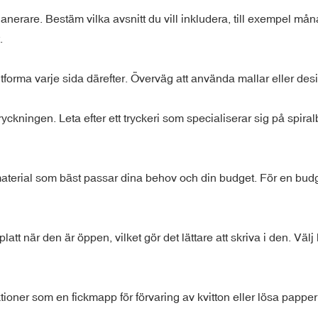
nerare. Bestäm vilka avsnitt du vill inkludera, till exempel mån
.
utforma varje sida därefter. Överväg att använda mallar eller des
tryckningen. Leta efter ett tryckeri som specialiserar sig på spi
material som bäst passar dina behov och din budget. För en bud
latt när den är öppen, vilket gör det lättare att skriva i den. Väl
funktioner som en fickmapp för förvaring av kvitton eller lösa pap