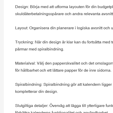
Design: Börja med att utforma layouten för din budgetpla
skuldåterbetalningsspårare och andra relevanta avsnitt
Layout: Organisera din planerare i logiska avsnitt och 
Tryckning: När din design är klar kan du fortsätta med 
pärmar med spiralbindning.
Materialval: Välj den papperskvalitet och det omslags
för hållbarhet och ett lättare papper för de inre sidorna.
Spiralbindning: Spiralbindning gör att kalendern ligger p
kompletterar din design.
Slutgiltiga detaljer: Överväg att lägga till ytterligare 
förbättra kalenderns funktionalitet och användbarhet.