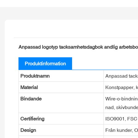
Anpassad logotyp tacksamhetsdagbok andlig arbetsbok
Produktinformation
Produktnamn
Anpassad tack
Material
Konstpapper, kr
Bindande
Wire-o-bindnin
nad, skivbund
Certifiering
ISO9001, FSC
Design
Från kunder, 