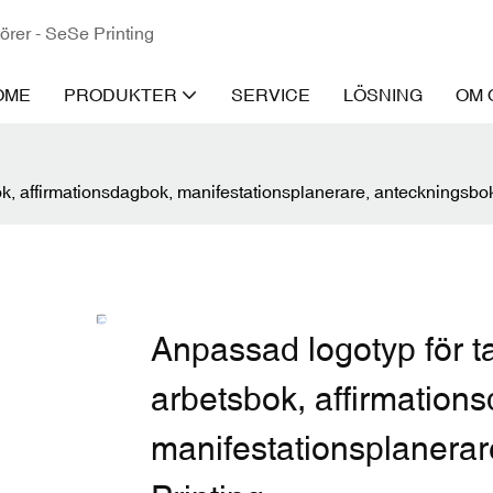
törer - SeSe Printing
OME
PRODUKTER
SERVICE
LÖSNING
OM 
, affirmationsdagbok, manifestationsplanerare, anteckningsbok
Anpassad logotyp för 
arbetsbok, affirmation
manifestationsplanerar