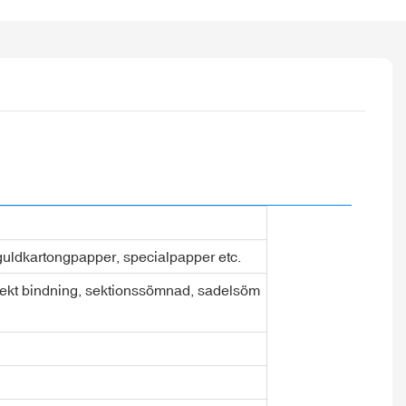
r guldkartongpapper, specialpapper etc.
rfekt bindning, sektionssömnad, sadelsöm