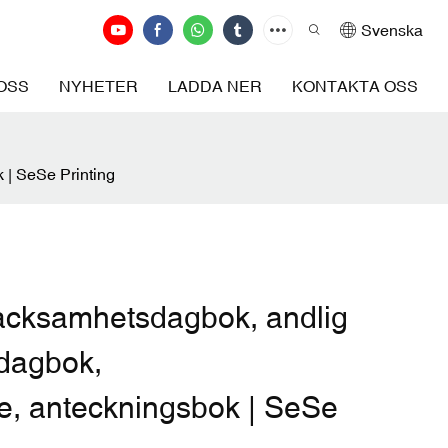
Svenska
OSS
NYHETER
LADDA NER
KONTAKTA OSS
 | SeSe Printing
tacksamhetsdagbok, andlig
sdagbok,
e, anteckningsbok | SeSe