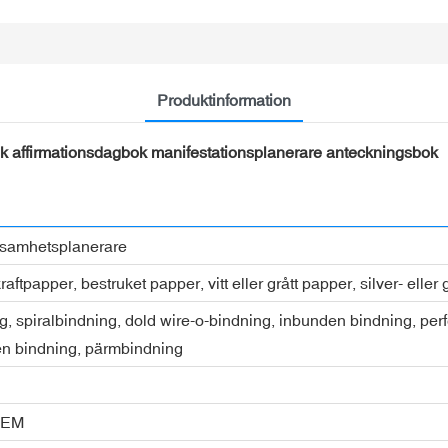
Produktinformation
 affirmationsdagbok manifestationsplanerare anteckningsbok
samhetsplanerare
aftpapper, bestruket papper, vitt eller grått papper, silver- elle
g, spiralbindning, dold wire-o-bindning, inbunden bindning, pe
en bindning, pärmbindning
OEM