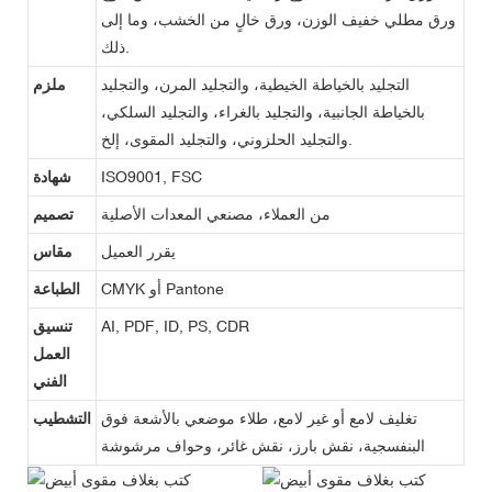
ورق مطلي خفيف الوزن، ورق خالٍ من الخشب، وما إلى
ذلك.
التجليد بالخياطة الخيطية، والتجليد المرن، والتجليد
ملزم
بالخياطة الجانبية، والتجليد بالغراء، والتجليد السلكي،
والتجليد الحلزوني، والتجليد المقوى، إلخ.
ISO9001, FSC
شهادة
من العملاء، مصنعي المعدات الأصلية
تصميم
يقرر العميل
مقاس
CMYK أو Pantone
الطباعة
AI, PDF, ID, PS, CDR
تنسيق
العمل
الفني
تغليف لامع أو غير لامع، طلاء موضعي بالأشعة فوق
التشطيب
البنفسجية، نقش بارز، نقش غائر، وحواف مرشوشة