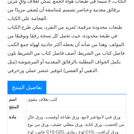
الكتاب، لا سيما في طبعات هواة الجمع. يُمكن لغلاف واقٍ مُزيّن
برقائق معدنية وعناصر تصميم مُتناسقة أن يُضفي مزيدًا من
الفخامة على الكتاب.
طبعات محدودة مرقمة: لمزيد من التفرد، يمكن طرح الكتاب
في طبعة محدودة، حيث تحمل كل نسخة رقمًا وتوقيعًا من
المؤلف. وهذا من شأنه أن يجعله أكثر جاذبية لهواة جمع الكتب.
فاصل كتاب من الشريط: أضف فاصل كتاب من الشريط بلون
يكمل الحواف المطلية بالرقائق المعدنية أو المرشوشة (مثل
الذهبي أو الفضي) لتوفير عنصر عملي وزخرفي.
تفاصيل المنتج
كتب بغلاف مقوى
اسم
المنتج
ورق فني لامع/غير لامع، ورق طباعة أوفست، ورق خالٍ
مادة
من الخشب، ورق كتابة، ورق مطلي خفيف، ورق من نوع
خاص، لوح C1S C2S، لوح رمادي C1S، ورق كرافت،