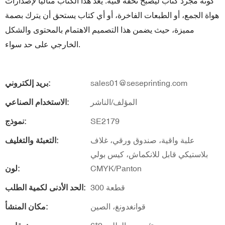
كونه مجرد كتاب ليصبح تحفة فنية. يُعد هذا الكتاب مثاليًا لإصدارات
هواة الجمع، أو الطبعات الفاخرة، أو أي كتاب يستحق أن يترك بصمة
مميزة، حيث يضمن هذا التصميم الاهتمام بالمحتوى والشكل
الخارجي على حد سواء.
sales01@seseprinting.com
بريد إلكتروني:
المؤلف/الناشر
الاستخدام الصناعي:
SE2179
نموذج:
علبة واقية، صندوق ورقي، غلاف
التعبئة والتغليف:
بلاستيكي قابل للانكماش، كيس بولي
CMYK/Panton
لون:
300 قطعة
الحد الأدنى لكمية الطلب:
قوانغدونغ، الصين
مكان المنشأ: