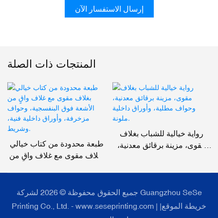
إرسال الاستفسار الآن
المنتجات ذات الصلة
رواية خيالية للشباب بغلاف
طبعة محدودة من كتاب خيالي
مقوى، مزينة برقائق معدنية،
بغلاف مقوى مع غلاف واقٍ من
وحواف مطلية، وأوراق داخلية
الأشعة فوق البنفسجية، وحواف
ملونة.
مزخرفة، وأوراق داخلية فنية،
وشريط.
جميع الحقوق محفوظة © 2026 لشركة Guangzhou SeSe
خريطة الموقع
|
Printing Co., Ltd. - www.seseprinting.com |