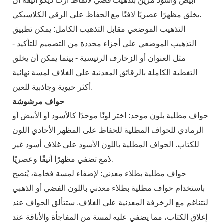
أبيض وأسود مزين بتذهيب فضي لأنماط آرت ديكو أنيقة أن
يخلق مظهرًا عصريًا لافتًا مع الحفاظ على الرقي الكلاسيكي.
التذهيب الموضعي مقابل التذهيب الكامل: يمكن تطبيق
التذهيب الموضعي على أجزاء محددة من التصميم للتأكيد -
مثل العنوان أو الزخارف الرئيسية - بينما يمكن أن يخلق
التغطية الكاملة بالرقائق المعدنية على الغلاف لمسة نهائية
أكثر حيوية وجاذبية للعين.
حواف مرشوشة
حواف مطلية بلون موحد: اختر لونًا موحدًا كالأسود أو الأبيض أو
الرمادي للحواف المطلية للحفاظ على المظهر الأحادي اللون
للكتاب. الحواف المطلية باللون الأسود على غلاف أسود غير
لامع تضفي مظهرًا أنيقًا وعصريًا.
حواف مطلية بطلاء معدني: لإضفاء لمسة فخامة، يُنصح
باستخدام حواف مطلية بطلاء معدني باللون الفضي أو الذهبي
لتتناغم مع الزخرفة المعدنية على الغلاف. ستتألق الحواف عند
إغلاق الكتاب، مما يضفي عليه لمسة من المفاجأة والأناقة عند