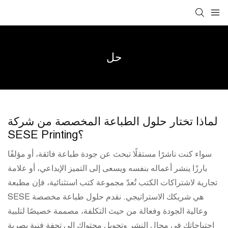
حل
لماذا تختار حلول الطباعة المخصصة من شركة
SESE Printing؟
سواء كنت ناشرًا مستقلًا تبحث عن جودة طباعة فائقة، أو مؤلفًا
بارزًا ينشر أعماله بنفسه ويسعى إلى التميز الإبداعي، أو علامة
تجارية لاشتراكات الكتب تُعدّ مجموعة كتب استثنائية، فإن مطبعة
SESE هي شريكك الاستراتيجي. نقدم حلول طباعة مخصصة
وعالية الجودة وفعالة من حيث التكلفة، مصممة خصيصًا لتلبية
احتياجاتك في مجال النشر وتحويل محتواك إلى تحفة فنية بصرية