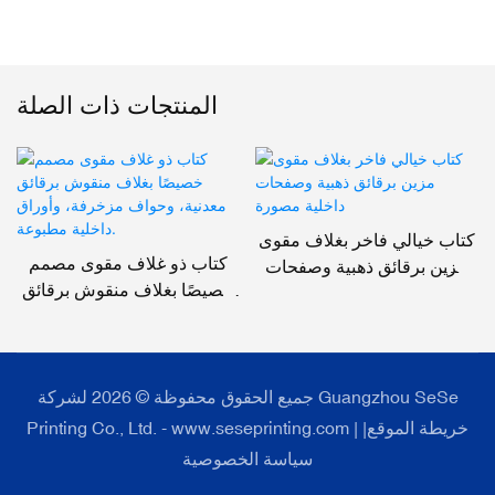
المنتجات ذات الصلة
كتاب خيالي فاخر بغلاف مقوى
كتاب ذو غلاف مقوى مصمم
مزين برقائق ذهبية وصفحات
خصيصًا بغلاف منقوش برقائق
داخلية مصورة
معدنية، وحواف مزخرفة،
وأوراق داخلية مطبوعة.
جميع الحقوق محفوظة © 2026 لشركة Guangzhou SeSe
خريطة الموقع
|
Printing Co., Ltd. - www.seseprinting.com |
سياسة الخصوصية