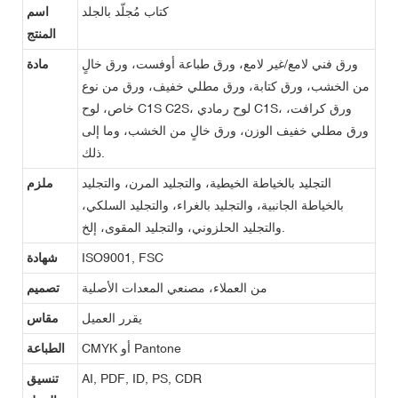
كتاب مُجلّد بالجلد
اسم
المنتج
ورق فني لامع/غير لامع، ورق طباعة أوفست، ورق خالٍ
مادة
من الخشب، ورق كتابة، ورق مطلي خفيف، ورق من نوع
خاص، لوح C1S C2S، لوح رمادي C1S، ورق كرافت،
ورق مطلي خفيف الوزن، ورق خالٍ من الخشب، وما إلى
ذلك.
التجليد بالخياطة الخيطية، والتجليد المرن، والتجليد
ملزم
بالخياطة الجانبية، والتجليد بالغراء، والتجليد السلكي،
والتجليد الحلزوني، والتجليد المقوى، إلخ.
ISO9001, FSC
شهادة
من العملاء، مصنعي المعدات الأصلية
تصميم
يقرر العميل
مقاس
CMYK أو Pantone
الطباعة
AI, PDF, ID, PS, CDR
تنسيق