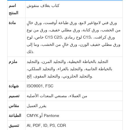
كتاب بغلاف منقوش
اسم
المنتج
ورق فني لامع/غير لامع، ورق طباعة أوفست، ورق خالٍ
مادة
من الخشب، ورق كتابة، ورق مطلي خفيف، ورق من نوع
خاص، لوح C1S C2S، لوح رمادي C1S، ورق كرافت،
ورق مطلي خفيف الوزن، ورق خالٍ من الخشب، وما إلى
ذلك.
التجليد بالخياطة الخيطية، والتجليد المرن، والتجليد
ملزم
بالخياطة الجانبية، والتجليد بالغراء، والتجليد السلكي،
والتجليد الحلزوني، والتجليد المقوى، إلخ.
ISO9001, FSC
شهادة
من العملاء، مصنعي المعدات الأصلية
تصميم
يقرر العميل
مقاس
CMYK أو Pantone
الطباعة
AI, PDF, ID, PS, CDR
تنسيق