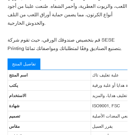
اللعب، والزيوت العطرية، وأحمر الشفاه. صُنعت علبنا من أجود
أنواع الكرتون، مما يضمن حماية أوراق اللعب من التلف
والخدوش الخارجية.
قم بتخصيص صندوقك الورقي، حيث تقوم شركة SESE
Printing بتصنيع الصناديق وفقًا لمتطلباتك ومواصفاتك تمامًا.
تفاصيل المنتج
علبة تغليف تاك
اسم المنتج
علبة هدايا أو علبة ورقية
يكتب
ية، تغليف هدايا، والمزيد
الاستخدام
ISO9001, FSC
شهادة
 مصنعي المعدات الأصلية
تصميم
يقرر العميل
مقاس