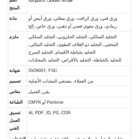
المنتج
ورق فني، ورق كرافت، ورق مطلي، ورق أبيض أو
مادة
رمادي، ورق مقوى فضي أو ذهبي، ورق خاص، إلخ.
التجليد السلكي، التجليد الحلزوني، التجليد السلكي
ملزم
المخفي، التجليد ذو الغلاف المقوى، التجليد المثالي،
التجليد بخياطة الأقسام، التجليد السرج
التجليد بالخياطة، التجليد بالأقراص، التجليد بالمجلدات
ISO9001, FSC
شهادة
من العملاء، مصنعي المعدات الأصلية
تصميم
يقرر العميل
مقاس
CMYK أو Pantone
الطباعة
AI, PDF, ID, PS, CDR
تنسيق
العمل
الفني
تغليف لامع أو غير لامع، ختم برقائق ذهبية، نقش بارز،
التشطيب