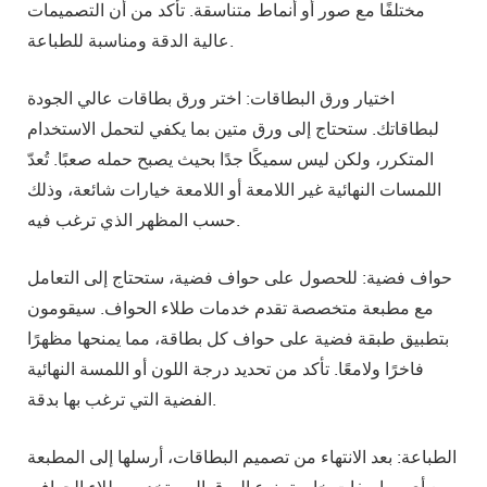
مختلفًا مع صور أو أنماط متناسقة. تأكد من أن التصميمات
عالية الدقة ومناسبة للطباعة.
اختيار ورق البطاقات: اختر ورق بطاقات عالي الجودة
لبطاقاتك. ستحتاج إلى ورق متين بما يكفي لتحمل الاستخدام
المتكرر، ولكن ليس سميكًا جدًا بحيث يصبح حمله صعبًا. تُعدّ
اللمسات النهائية غير اللامعة أو اللامعة خيارات شائعة، وذلك
حسب المظهر الذي ترغب فيه.
حواف فضية: للحصول على حواف فضية، ستحتاج إلى التعامل
مع مطبعة متخصصة تقدم خدمات طلاء الحواف. سيقومون
بتطبيق طبقة فضية على حواف كل بطاقة، مما يمنحها مظهرًا
فاخرًا ولامعًا. تأكد من تحديد درجة اللون أو اللمسة النهائية
الفضية التي ترغب بها بدقة.
الطباعة: بعد الانتهاء من تصميم البطاقات، أرسلها إلى المطبعة
مع أي مواصفات خاصة بنوع الورق المستخدم وطلاء الحواف.