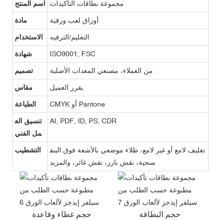
مجموعة بطاقات التأكيدات
اسم المنتج
أوراق لعب ورقية
مادة
التعليم/الترفيه
الاستخدام
ISO9001, FSC
شهادة
من العملاء، مصنعي المعدات الأصلية
تصميم
يقرر العميل
مقاس
CMYK أو Pantone
الطباعة
AI, PDF, ID, PS, CDR
تنسيق الع
مل الفني
تغليف لامع أو غير لامع، طلاء موضعي بالأشعة فوق البنف
التشطيب
سجية، نقش بارز، نقش غائر، والمزيد
حجم البطاقة
حجم غطاء وقاعدة