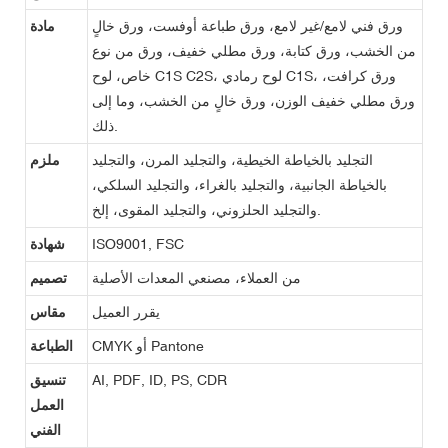
ورق فني لامع/غير لامع، ورق طباعة أوفست، ورق خالٍ
مادة
من الخشب، ورق كتابة، ورق مطلي خفيف، ورق من نوع
خاص، لوح C1S C2S، لوح رمادي C1S، ورق كرافت،
ورق مطلي خفيف الوزن، ورق خالٍ من الخشب، وما إلى
ذلك.
التجليد بالخياطة الخيطية، والتجليد المرن، والتجليد
ملزم
بالخياطة الجانبية، والتجليد بالغراء، والتجليد السلكي،
والتجليد الحلزوني، والتجليد المقوى، إلخ.
ISO9001, FSC
شهادة
من العملاء، مصنعي المعدات الأصلية
تصميم
يقرر العميل
مقاس
CMYK أو Pantone
الطباعة
AI, PDF, ID, PS, CDR
تنسيق
العمل
الفني