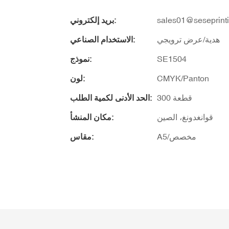
sales01@seseprint
بريد إلكتروني:
هدية/عرض ترويجي
الاستخدام الصناعي:
SE1504
نموذج:
CMYK/Panton
لون:
300 قطعة
الحد الأدنى لكمية الطلب:
قوانغدونغ، الصين
مكان المنشأ:
A5/مخصص
مقاس: