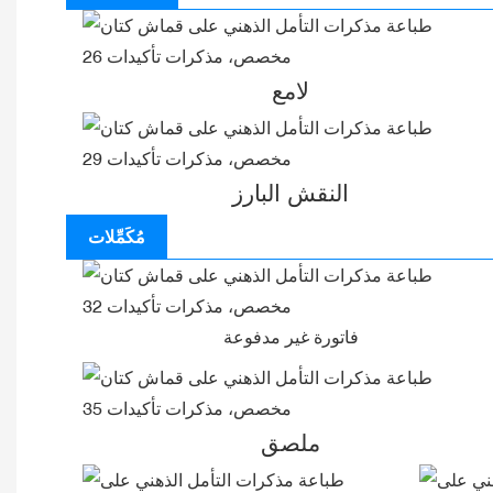
لامع
النقش البارز
مُكَمِّلات
فاتورة غير مدفوعة
ملصق