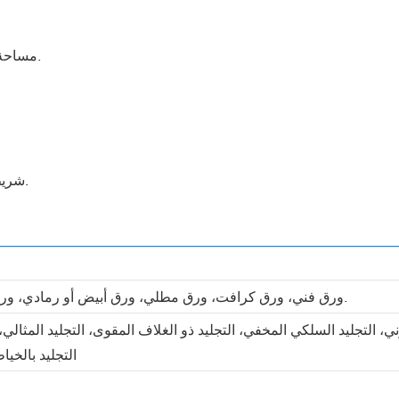
مساحة لقوائم الامتنان، وتتبع الحالة المزاجية، أو أقسام لوحة الرؤية.
شريط إغلاق مطاطي اختياري للحفاظ على أمان دفتر الملاحظات.
ورق فني، ورق كرافت، ورق مطلي، ورق أبيض أو رمادي، ورق مقوى فضي أو ذهبي، ورق خاص، إلخ.
ني، التجليد السلكي المخفي، التجليد ذو الغلاف المقوى، التجليد المثالي،
التجليد بالخيا