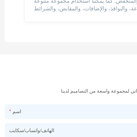
ز والمنخفض. كما يمكننا استخدام مجموعة متنوعة
اسم
الهاتف/واتساب/سكايب