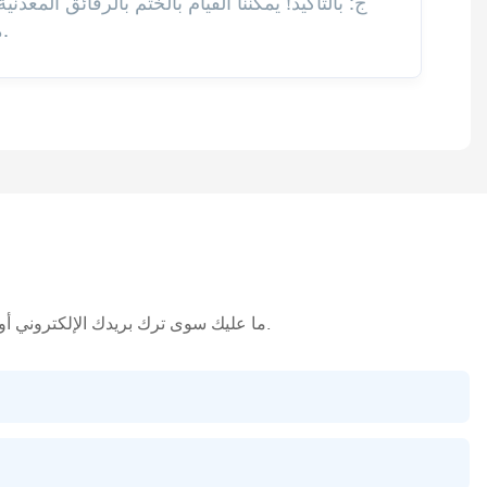
ج: بالتأكيد! يمكننا القيام بالختم بالرقائق الم
من المواد لإضافة تأثيرات مميزة، بالإضافة إلى القوالب المقطوعة، والنوافذ، والإضافات، والمقابض، والشرائط.
ما عليك سوى ترك بريدك الإلكتروني أو رقم هاتفك في نموذج الاتصال حتى نتمكن من إرسال عرض أسعار مجاني لمجموعة واسعة من التصاميم لدينا.