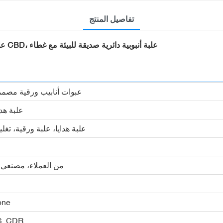
تفاصيل المنتج
علبة أسطوانية من ورق الكرافت بتصميم مخصص لتغليف زيت CBD، علبة أنبوبية دائرية صديقة للبيئة مع غطاء
عبوات أنابيب ورقية مص
علبة هدا
علبة هدايا، علبة ورقية، تغلي
من العملاء، مصنعي ا
CMYK 
PS, CDR