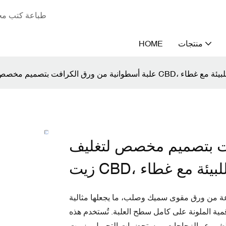
طباعة كتب مخص
منتجات
HOME
بوبية دائرية صديقة للبيئة مع غطاء
فت بتصميم مخصص لتغليف
قة للبيئة مع غطاء
مصنوعة من ورق مقوى سميك وصلب، ما يجعلها مثالية
قمية الملونة على كامل سطح العلبة. تُستخدم هذه
لزجاجات ومستحضرات التجميل وزيوت CBD والشاي/القهوة