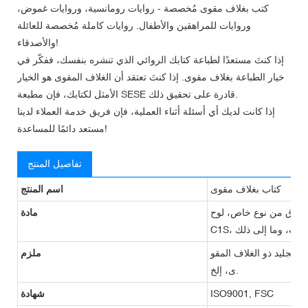
كتب بغلاف مقوى مُخصصة - روايات رومانسية، وروايات غموض،
وروايات للمراهقين والأطفال. روايات كاملة مُخصصة للعائلة
والأصدقاء!
إذا كنتَ مستعدًا لطباعة كتابك الروائي الذي تنشره بنفسك، ففكّر في
خيار الطباعة بغلاف مقوى. إذا كنتَ تعتقد أن الغلاف المقوى هو الخيار
الأمثل لكتابك، فإن مطبعة SESE قادرة على تحقيق ذلك.
إذا كانت لديك أي أسئلة أثناء العملية، فإن فريق خدمة العملاء لدينا
مستعد دائمًا للمساعدة!
تفاصيل المنتج
كتاب بغلاف مقوى
اسم المنتج
، لوح C1S C2S، لوح رمادي
مادة
 والتجليد ذو الغلاف المقو
ملزم
ى، إلخ.
ISO9001, FSC
شهادة