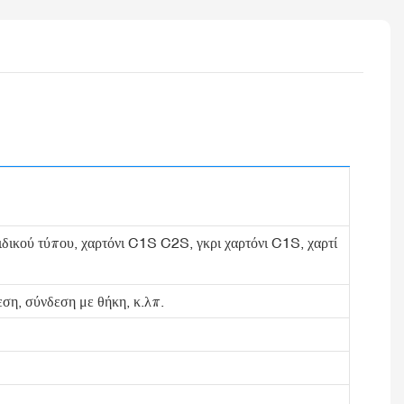
 ειδικού τύπου, χαρτόνι C1S C2S, γκρι χαρτόνι C1S, χαρτί
ση, σύνδεση με θήκη, κ.λπ.