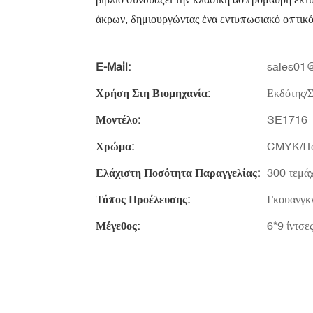
άκρων, δημιουργώντας ένα εντυπωσιακό οπτικό 
E-Mail:
sales01@
Χρήση Στη Βιομηχανία:
Εκδότης/
Μοντέλο:
SE1716
Χρώμα:
CMYK/Πα
Ελάχιστη Ποσότητα Παραγγελίας:
300 τεμάχ
Τόπος Προέλευσης:
Γκουανγκν
Μέγεθος:
6*9 ίντσ