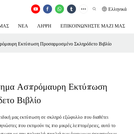
Ελληνικά
ΕΜΆΣ
ΝΈΑ
ΛΉΨΗ
ΕΠΙΚΟΙΝΩΝΉΣΤΕ ΜΑΖΊ ΜΑΣ
ρόμαυρη Εκτύπωση Προσαρμοσμένο Σκληρόδετο Βιβλίο
όρημα Ασπρόμαυρη Εκτύπωση
ετο Βιβλίο
 ειδική μας εκτύπωση σε σκληρό εξώφυλλο που διαθέτει
νώστες που εκτιμούν τις πιο μικρές λεπτομέρειες, αυτό το
τύπωση με την πολυτελή πινελιά των έγχρωμων ψεκασμένων