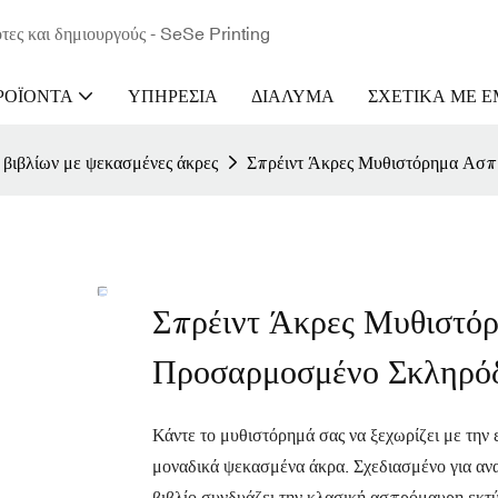
τες και δημιουργούς - SeSe Printing
ΡΟΪΌΝΤΑ
ΥΠΗΡΕΣΊΑ
ΔΙΆΛΥΜΑ
ΣΧΕΤΙΚΆ ΜΕ 
βιβλίων με ψεκασμένες άκρες
Σπρέιντ Άκρες Μυθιστόρημα Ασπ
Σπρέιντ Άκρες Μυθιστ
Προσαρμοσμένο Σκληρόδ
Κάντε το μυθιστόρημά σας να ξεχωρίζει με την
μοναδικά ψεκασμένα άκρα. Σχεδιασμένο για αναγ
βιβλίο συνδυάζει την κλασική ασπρόμαυρη εκ