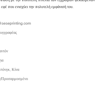
εφέ που ενισχύει την πολυτελή εμφάνισή του.
seseprinting.com
Συγγραφέας
ντόν
ια
τόνγκ, Κίνα
ες/Προσαρμοσμένο