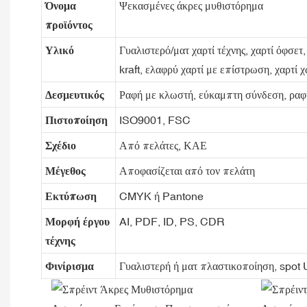
Όνομα
Ψεκασμένες άκρες μυθιστόρημα
προϊόντος
Υλικό
Γυαλιστερό/ματ χαρτί τέχνης, χαρτί όφσετ
kraft, ελαφρύ χαρτί με επίστρωση, χαρτί 
Δεσμευτικός
Ραφή με κλωστή, εύκαμπτη σύνδεση, ραφή
Πιστοποίηση
ISO9001, FSC
Σχέδιο
Από πελάτες, ΚΑΕ
Μέγεθος
Αποφασίζεται από τον πελάτη
Εκτύπωση
CMYK ή Pantone
Μορφή έργου
AI, PDF, ID, PS, CDR
τέχνης
Φινίρισμα
Γυαλιστερή ή ματ πλαστικοποίηση, spot