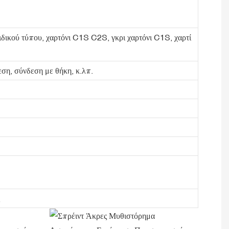
 ειδικού τύπου, χαρτόνι C1S C2S, γκρι χαρτόνι C1S, χαρτί
ση, σύνδεση με θήκη, κ.λπ.