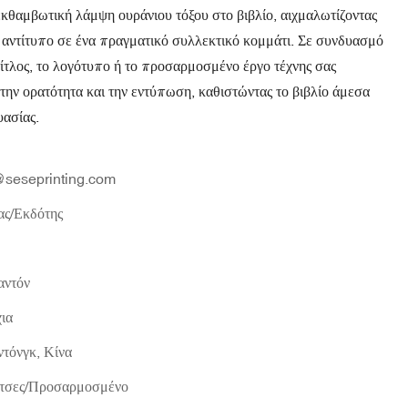
εκθαμβωτική λάμψη ουράνιου τόξου στο βιβλίο, αιχμαλωτίζοντας
 αντίτυπο σε ένα πραγματικό συλλεκτικό κομμάτι. Σε συνδυασμό
ίτλος, το λογότυπο ή το προσαρμοσμένο έργο τέχνης σας
ι την ορατότητα και την εντύπωση, καθιστώντας το βιβλίο άμεσα
υασίας.
seseprinting.com
ας/Εκδότης
ντόν
ια
τόνγκ, Κίνα
ίντσες/Προσαρμοσμένο