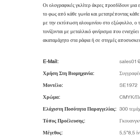
Οι ολογραφικές γκλίτερ άκρες προσδίδουν μια 
το φως από κάθε γωνία και μετατρέποντας κάθε
με την εκτύπωση αλουμινίου στο εξώφυλλο, ο τ
τονίζονται με μεταλλικό φινίρισμα που ενισχύε
ακαταμάχητο στα ράφια ή σε στιγμές αποσυσκε
E-Mail:
sales01@
Χρήση Στη Βιομηχανία:
Συγγραφέ
Μοντέλο:
SE1972
Χρώμα:
CMYK/Πα
Ελάχιστη Ποσότητα Παραγγελίας:
300 τεμάχ
Τόπος Προέλευσης:
Γκουανγκν
Μέγεθος:
5,5*8,5 