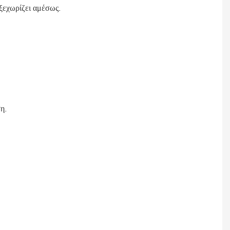
 ξεχωρίζει αμέσως.
η.