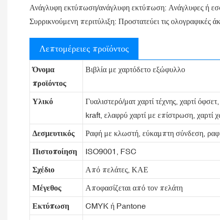
Ανάγλυφη εκτύπωση/ανάγλυφη εκτύπωση: Ανάγλυφες ή εσοχέ
Συρρικνούμενη περιτύλιξη: Προστατεύει τις ολογραφικές άκ
Λεπτομέρειες προϊόντος
Όνομα
Βιβλία με χαρτόδετο εξώφυλλο
προϊόντος
Υλικό
Γυαλιστερό/ματ χαρτί τέχνης, χαρτί όφσετ
kraft, ελαφρύ χαρτί με επίστρωση, χαρτί 
Δεσμευτικός
Ραφή με κλωστή, εύκαμπτη σύνδεση, ραφή
Πιστοποίηση
ISO9001, FSC
Σχέδιο
Από πελάτες, ΚΑΕ
Μέγεθος
Αποφασίζεται από τον πελάτη
Εκτύπωση
CMYK ή Pantone