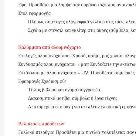
Εφέ: Προσθέτει μια λάμψη σαν ουράνιο τόξο που αντανακλά 
Στυλ εφαρμογής:
Πλήρως συμπαγές ολογραφικό γκλίτερ στις τρεις πλευ
Σχέδια με στένσιλ και γκλίτερ στις άκρες (σύμβολα, λ
Καλύμματα από αλουμινόχαρτο
Επιλογές αλουμινόχαρτου: Χρυσό, ασήμι, ροζ χρυσό, ολογ
Συνδυασμός αλουμινόχαρτου + ματ: Συνδυάστε την εκτύπω
Εκτύπωση με αλουμινόχαρτο + UV: Προσθέστε σημειακές α
Εφαρμογές Σχεδιασμού:
Τίτλος βιβλίου και όνομα συγγραφέα.
Διακοσμητικά μοτίβα, σύμβολα ή έργα τέχνης.
Λεπτομέρεια στη ράχη για επιπλέον ελκυστική εμφάνι
Βελτιώσεις πρόσθετων
Γαλλικά πτερύγια: Προσθέτει μια πινελιά πολυτέλειας σαν