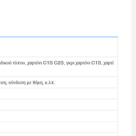
 ειδικού τύπου, χαρτόνι C1S C2S, γκρι χαρτόνι C1S, χαρτί
ση, σύνδεση με θήκη, κ.λπ.