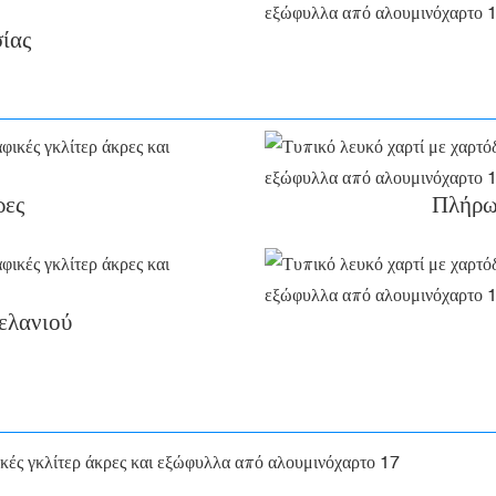
ίας
ρες
Πλήρως
ελανιού