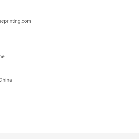
eprinting.com
ne
China