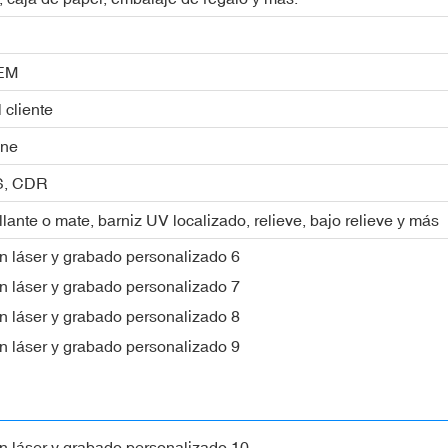
OEM
 cliente
one
PS, CDR
lante o mate, barniz UV localizado, relieve, bajo relieve y más