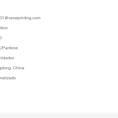
01@seseprinting.com
tico
0
/Pantone
nidades
dong, China
nalizado