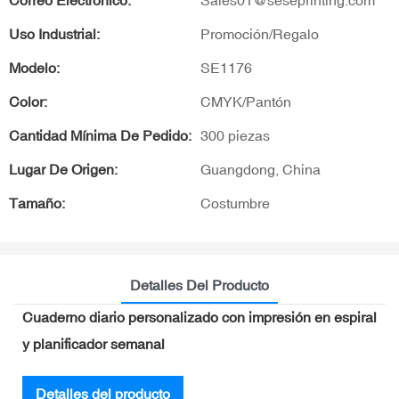
Correo Electrónico:
Sales01@seseprinting.com
Uso Industrial:
Promoción/Regalo
Modelo:
SE1176
Color:
CMYK/Pantón
Cantidad Mínima De Pedido:
300 piezas
Lugar De Origen:
Guangdong, China
Tamaño:
Costumbre
Detalles Del Producto
Cuaderno diario personalizado con impresión en espiral
y planificador semanal
Detalles del producto