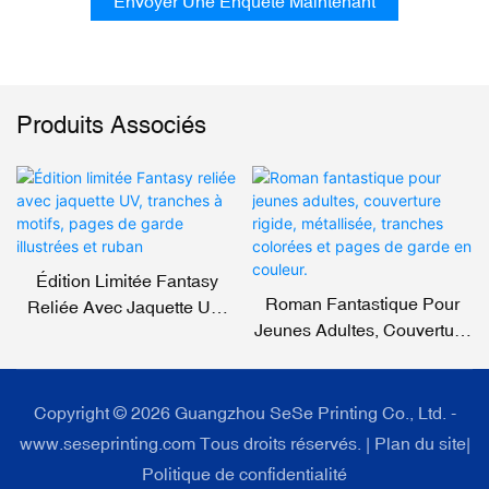
Envoyer Une Enquête Maintenant
Produits Associés
Édition Limitée Fantasy
Roman Fantastique Pour
Reliée Avec Jaquette UV,
Jeunes Adultes, Couverture
Tranches À Motifs, Pages
Rigide, Métallisée,
De Garde Illustrées Et
Tranches Colorées Et
Ruban
Pages De Garde En
Copyright © 2026 Guangzhou SeSe Printing Co., Ltd. -
Couleur.
www.seseprinting.com Tous droits réservés. |
Plan du site
|
Politique de confidentialité