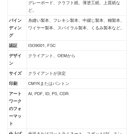
グレーボード、クラフト紙、薄塗工紙、上質紙な
ど。
バイン
糸縫い製本、フレキシ製本、中綴じ製本、糊製本、
ディン
ワイヤー製本、スパイラル製本、くるみ製本など。
グ
認証
ISO9001, FSC
デザイ
クライアント、OEMから
ン
サイズ
クライアントが決定
印刷
CMYKまたはパントン
アート
AI, PDF, ID, PS, CDR
ワーク
のフォ
ーマッ
ト
仕上げ
光沢またはマットラミネート、スポットUV、エン