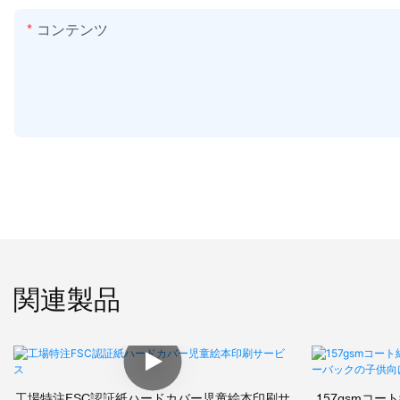
コンテンツ
関連製品
工場特注FSC認証紙ハードカバー児童絵本印刷サ
157gsmコ