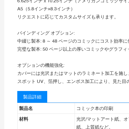
6.625インチ x 10.25インチ（アメリカンコミックサ
A5（5.8インチ×8.3インチ）
リクエストに応じてカスタムサイズも承ります。
バインディング オプション:
中綴じ製本: 8 ～ 48 ページのコミックにコスト効率
完璧な製本: 50 ページ以上の厚いコミックやグラフ
オプションの機能強化:
カバーには光沢またはマットのラミネート加工を施し
スポット UV、箔押し、エンボス加工により、見た目
製品詳細
製品名
コミック本の印刷
材料
光沢/マットアート紙、オ
紙、上質紙など。