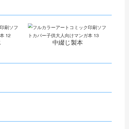
じ
中綴じ製本