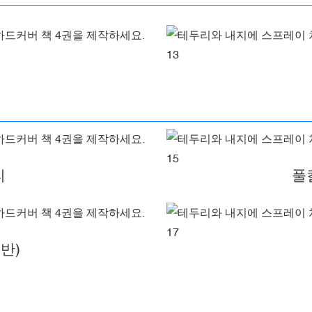
리
풀
반)