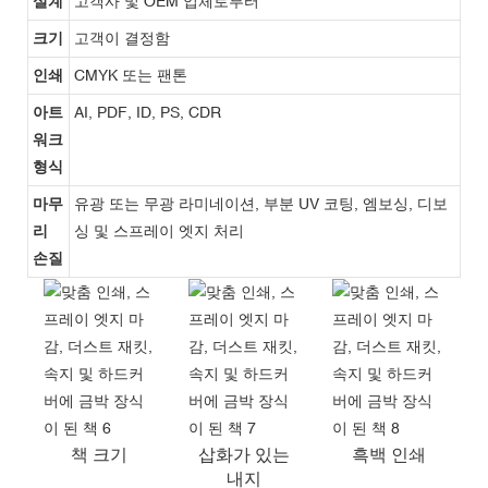
설계
고객사 및 OEM 업체로부터
크기
고객이 결정함
인쇄
CMYK 또는 팬톤
아트
AI, PDF, ID, PS, CDR
워크
형식
마무
유광 또는 무광 라미네이션, 부분 UV 코팅, 엠보싱, 디보
리
싱 및 스프레이 엣지 처리
손질
책 크기
삽화가 있는
흑백 인쇄
내지