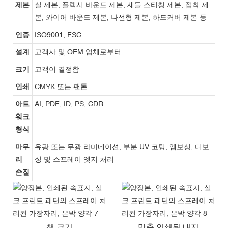
제본
실 제본, 플렉시 바운드 제본, 새들 스티칭 제본, 접착 제
본, 와이어 바운드 제본, 나선형 제본, 하드커버 제본 등
인증
ISO9001, FSC
설계
고객사 및 OEM 업체로부터
크기
고객이 결정함
인쇄
CMYK 또는 팬톤
아트
AI, PDF, ID, PS, CDR
워크
형식
마무
유광 또는 무광 라미네이션, 부분 UV 코팅, 엠보싱, 디보
리
싱 및 스프레이 엣지 처리
손질
책 크기
맞춤 인쇄된 내지