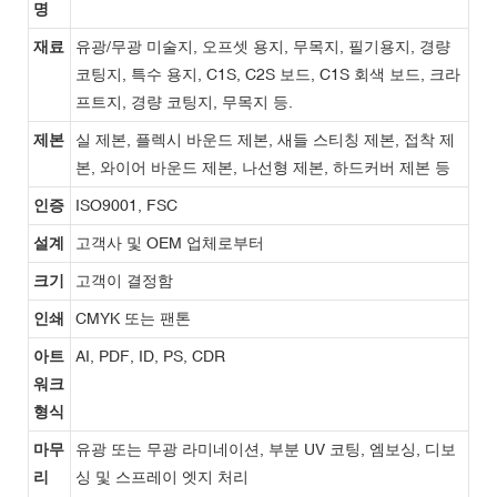
명
재료
유광/무광 미술지, 오프셋 용지, 무목지, 필기용지, 경량
코팅지, 특수 용지, C1S, C2S 보드, C1S 회색 보드, 크라
프트지, 경량 코팅지, 무목지 등.
제본
실 제본, 플렉시 바운드 제본, 새들 스티칭 제본, 접착 제
본, 와이어 바운드 제본, 나선형 제본, 하드커버 제본 등
인증
ISO9001, FSC
설계
고객사 및 OEM 업체로부터
크기
고객이 결정함
인쇄
CMYK 또는 팬톤
아트
AI, PDF, ID, PS, CDR
워크
형식
마무
유광 또는 무광 라미네이션, 부분 UV 코팅, 엠보싱, 디보
리
싱 및 스프레이 엣지 처리