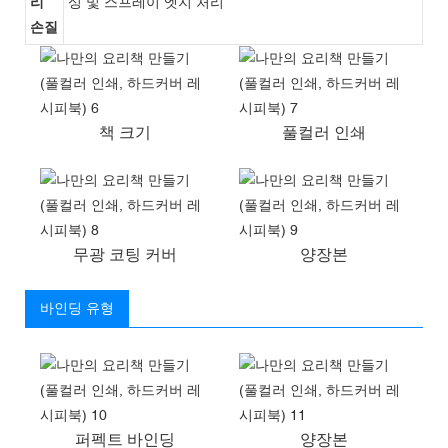
리
싱 및 스프레이 엣지 처리
손질
책 크기
풀컬러 인쇄
무광 코팅 커버
양장본
바인딩 유형
퍼펙트 바인딩
양장본