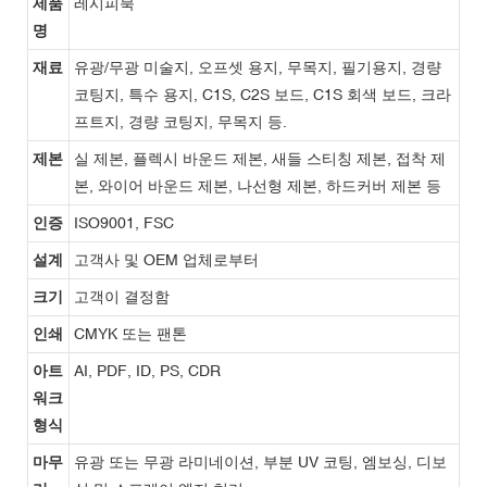
제품
레시피북
명
재료
유광/무광 미술지, 오프셋 용지, 무목지, 필기용지, 경량
코팅지, 특수 용지, C1S, C2S 보드, C1S 회색 보드, 크라
프트지, 경량 코팅지, 무목지 등.
제본
실 제본, 플렉시 바운드 제본, 새들 스티칭 제본, 접착 제
본, 와이어 바운드 제본, 나선형 제본, 하드커버 제본 등
인증
ISO9001, FSC
설계
고객사 및 OEM 업체로부터
크기
고객이 결정함
인쇄
CMYK 또는 팬톤
아트
AI, PDF, ID, PS, CDR
워크
형식
마무
유광 또는 무광 라미네이션, 부분 UV 코팅, 엠보싱, 디보