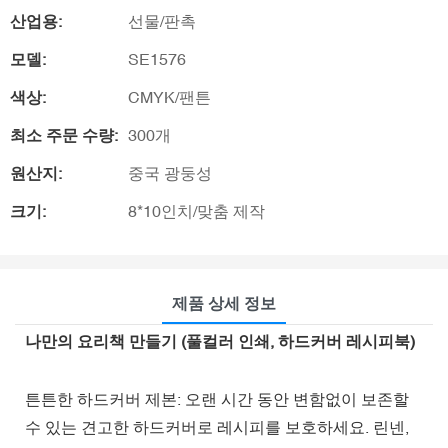
산업용:
선물/판촉
모델:
SE1576
색상:
CMYK/팬튼
최소 주문 수량:
300개
원산지:
중국 광둥성
크기:
8*10인치/맞춤 제작
제품 상세 정보
나만의 요리책 만들기 (풀컬러 인쇄, 하드커버 레시피북)
튼튼한 하드커버 제본: 오랜 시간 동안 변함없이 보존할
수 있는 견고한 하드커버로 레시피를 보호하세요. 린넨,