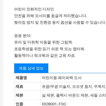
어린이 친화적인 디자인
안전을 위해 모서리를 둥글게 처리했습니다.
찢어짐 방지 및 친환경 용지 옵션을 사용할 수 있습니다.
응용 분야:
유아 및 미취학 아동을 위한 그림책.
초등학생을 위한 읽기 쉬운 책 또는 챕터북.
활동책이나 워크북과 같은 교육 자료.
제품 상세 정보
제품명
어린이용 페이퍼백 도서
재료
유광/무광 미술지, 오프셋 용지, 무목지, 
제본
실 제본, 플렉시 바운드 제본, 새들 스티
인증
ISO9001, FSC