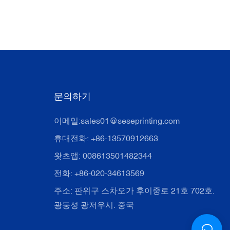
문의하기
이메일:
sales01@seseprinting.com
휴대전화: +86-13570912663
왓츠앱: 008613501482344
전화: +86-020-34613569
주소: 판위구 스차오가 후이중로 21호 702호.
광둥성 광저우시. 중국