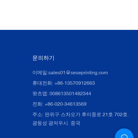
문의하기
이메일:
sales01@seseprinting.com
휴대전화: +86-13570912663
왓츠앱: 008613501482344
전화: +86-020-34613569
주소: 판위구 스차오가 후이중로 21호 702호.
광둥성 광저우시. 중국