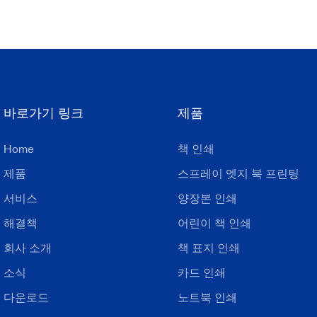
바로가기 링크
제품
Home
책 인쇄
제품
스프레이 엣지 북 프린팅
서비스
양장본 인쇄
해결책
어린이 책 인쇄
회사 소개
책 표지 인쇄
소식
카드 인쇄
다운로드
노트북 인쇄