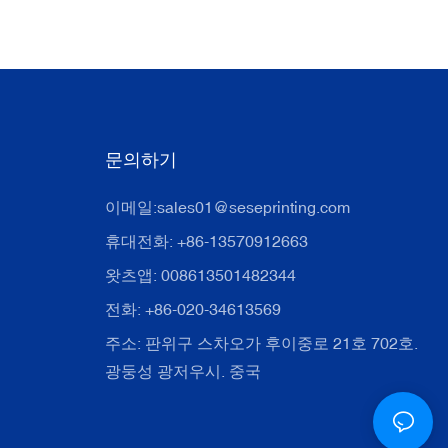
문의하기
이메일:
sales01@seseprinting.com
휴대전화: +86-13570912663
왓츠앱: 008613501482344
전화: +86-020-34613569
주소: 판위구 스차오가 후이중로 21호 702호.
광둥성 광저우시. 중국