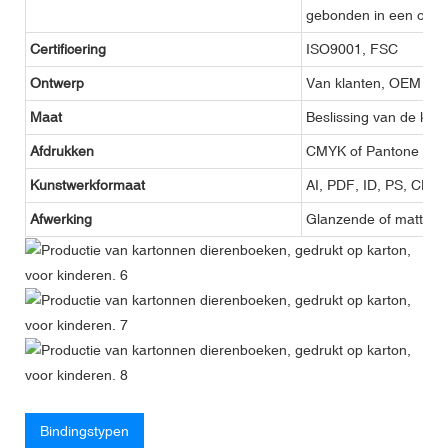
gebonden in een omsl
Certificering
ISO9001, FSC
Ontwerp
Van klanten, OEM
Maat
Beslissing van de klan
Afdrukken
CMYK of Pantone
Kunstwerkformaat
AI, PDF, ID, PS, CDR
Afwerking
Glanzende of matte lam
Bindingstypen