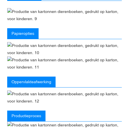
Papieropties
Oppervlakteafwerking
Productieproces