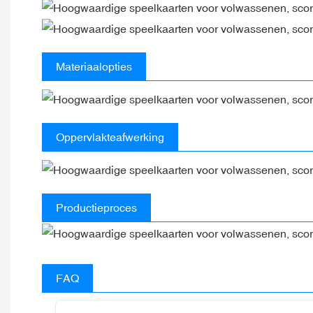
Materiaalopties
Oppervlakteafwerking
Productieproces
FAQ