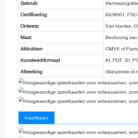
Gebruik
Vermaak/gokke
Certificering
ISO9001, FSC
Ontwerp
Van klanten, 
Maat
Beslissing van
Afdrukken
CMYK of Pant
Kunstwerkformaat
AI, PDF, ID, 
Afwerking
Glanzende of m
Kaarttypen