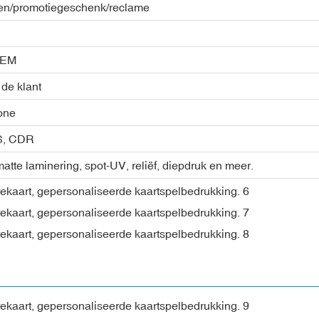
n/promotiegeschenk/reclame
OEM
 de klant
one
PS, CDR
atte laminering, spot-UV, reliëf, diepdruk en meer.