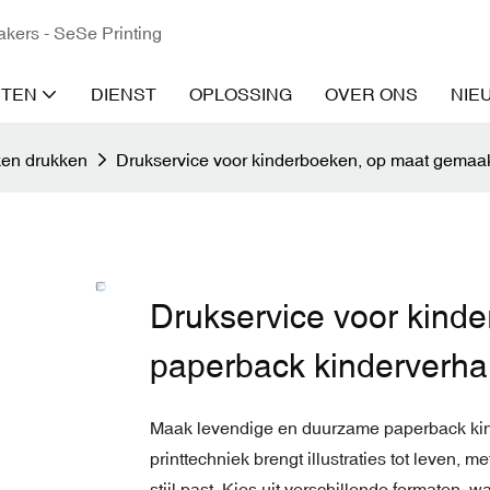
kers - SeSe Printing
TEN
DIENST
OPLOSSING
OVER ONS
NIE
en drukken
Drukservice voor kinderboeken, op maat gemaa
Drukservice voor kind
paperback kinderverh
Maak levendige en duurzame paperback kind
printtechniek brengt illustraties tot leven, 
stijl past. Kies uit verschillende formaten,