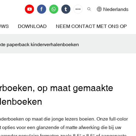
Nederlands
UWS
DOWNLOAD
NEEM CONTACT MET ONS OP
kte paperback kinderverhalenboeken
erboeken, op maat gemaakte
alenboeken
erboeken op maat die jonge lezers boeien. Onze full-color
met opties voor een glanzende of matte afwerking die bij uw
 waaronder populaire formaten zoals 8,5" x 8,5" of aangepaste