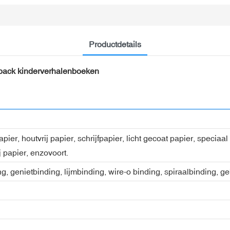
Productdetails
back kinderverhalenboeken
ier, houtvrij papier, schrijfpapier, licht gecoat papier, speciaa
j papier, enzovoort.
ng, genietbinding, lijmbinding, wire-o binding, spiraalbinding, 