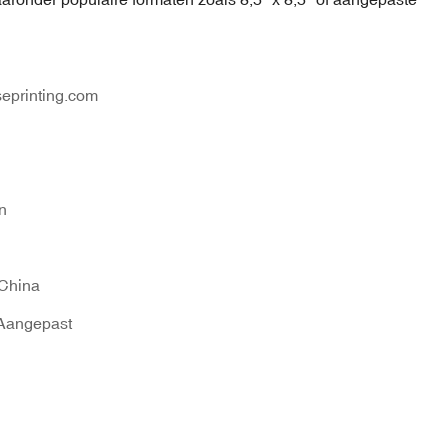
eprinting.com
n
China
Aangepast