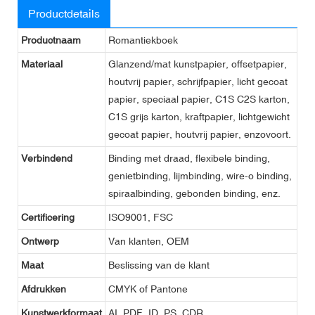
Productdetails
Productnaam
Romantiekboek
Materiaal
Glanzend/mat kunstpapier, offsetpapier,
houtvrij papier, schrijfpapier, licht gecoat
papier, speciaal papier, C1S C2S karton,
C1S grijs karton, kraftpapier, lichtgewicht
gecoat papier, houtvrij papier, enzovoort.
Verbindend
Binding met draad, flexibele binding,
genietbinding, lijmbinding, wire-o binding,
spiraalbinding, gebonden binding, enz.
Certificering
ISO9001, FSC
Ontwerp
Van klanten, OEM
Maat
Beslissing van de klant
Afdrukken
CMYK of Pantone
Kunstwerkformaat
AI, PDF, ID, PS, CDR