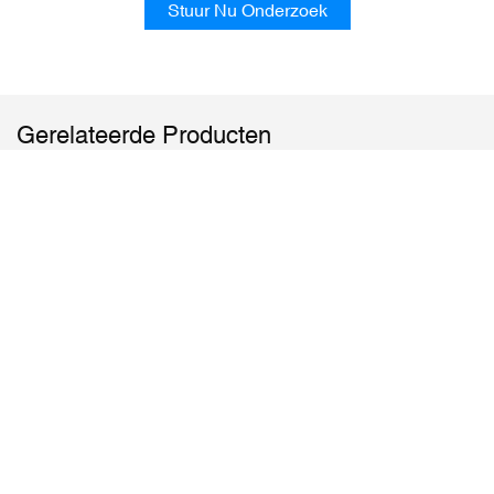
Stuur Nu Onderzoek
Gerelateerde Producten
Printservice Voor Kartonnen
Op Maat Gemaakte, Full-
Kinderboeken Op Maat
Color Kartonnen
Kinderboeken.
Copyright © 2026 Guangzhou SeSe Printing Co., Ltd. -
www.seseprinting.com Alle rechten voorbehouden. |
Sitemap
|
Privacybeleid