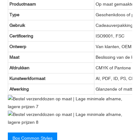
Productnaam
Op maat gemaakte pap
Type
Geschenkdoos of pap
Gebruik
Cadeauverpakking, pa
Certificering
ISO9001, FSC
Ontwerp
Van klanten, OEM
Maat
Beslissing van de klan
Afdrukken
CMYK of Pantone
Kunstwerkformaat
AI, PDF, ID, PS, CDR
Afwerking
Glanzende of matte lam
Box Common Styles