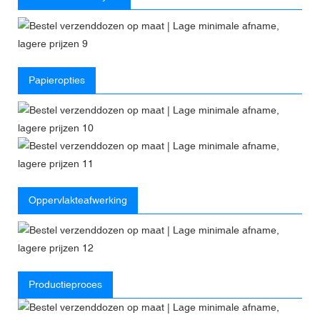
Papieropties
Oppervlakteafwerking
Productieproces