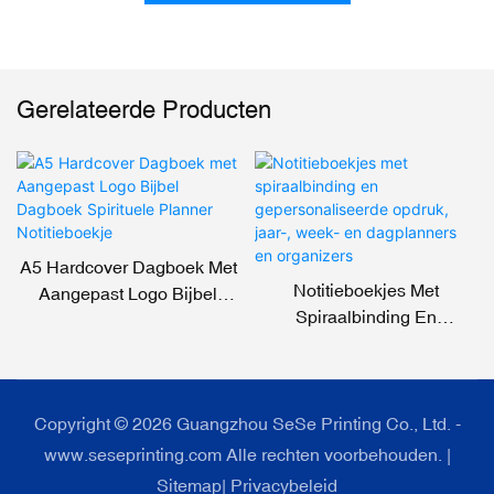
Gerelateerde Producten
A5 Hardcover Dagboek Met
Notitieboekjes Met
Aangepast Logo Bijbel
Spiraalbinding En
Dagboek Spirituele Planner
Gepersonaliseerde Opdruk,
Notitieboekje
Jaar-, Week- En
Dagplanners En Organizers
Copyright © 2026 Guangzhou SeSe Printing Co., Ltd. -
www.seseprinting.com Alle rechten voorbehouden. |
Sitemap
|
Privacybeleid