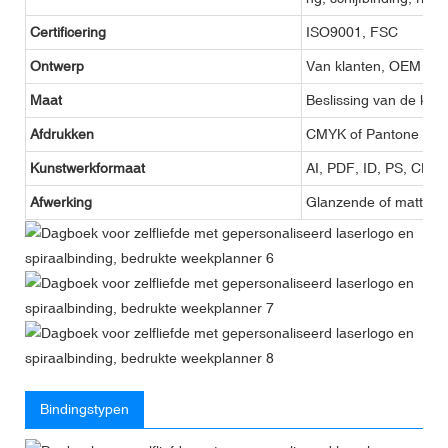
Certificering
ISO9001, FSC
Ontwerp
Van klanten, OEM
Maat
Beslissing van de klan
Afdrukken
CMYK of Pantone
Kunstwerkformaat
AI, PDF, ID, PS, CDR
Afwerking
Glanzende of matte lam
Bindingstypen