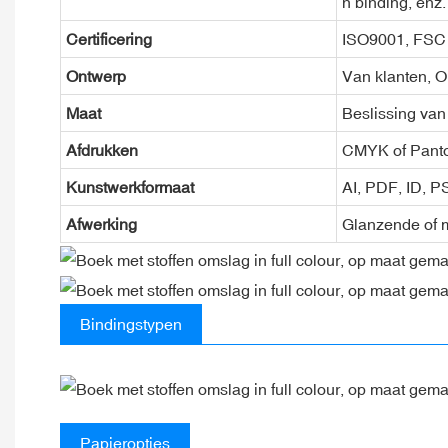
n binding, enz.
Certificering
ISO9001, FSC
Ontwerp
Van klanten, 
Maat
Beslissing van
Afdrukken
CMYK of Pant
Kunstwerkformaat
AI, PDF, ID, 
Afwerking
Glanzende of m
Bindingstypen
Papieropties