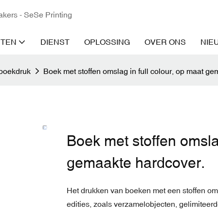
kers - SeSe Printing
TEN
DIENST
OPLOSSING
OVER ONS
NIE
boekdruk
Boek met stoffen omslag in full colour, op maat g
Boek met stoffen omslag
gemaakte hardcover.
Het drukken van boeken met een stoffen oms
edities, zoals verzamelobjecten, gelimiteer