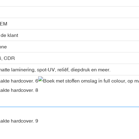
OEM
 de klant
one
PS, CDR
atte laminering, spot-UV, reliëf, diepdruk en meer.