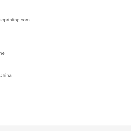
eprinting.com
ne
China