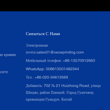
Связаться С Нами
Электронная
почта:
sales01@seseprinting.com
ми краями
Мобильный телефон: +86-13570912663
WhatsApp: 008613501482344
плете
Тел.: +86-020-34613569
Добавить: 702 № 21 Huizhong Road, улица
Шицяо, район Паньюй. Город Гуанчжоу,
провинция Гуандун. Китай