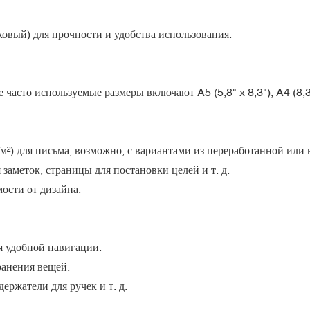
овый) для прочности и удобства использования.
асто используемые размеры включают A5 (5,8" x 8,3"), A4 (8,3
/м²) для письма, возможно, с вариантами из переработанной или
заметок, страницы для постановки целей и т. д.
ости от дизайна.
я удобной навигации.
ранения вещей.
ержатели для ручек и т. д.